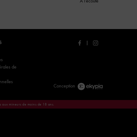
À l'écoute
S
es
érales de
nnelles
Conception
es aux mineurs de moins de 18 ans.