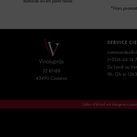
domicile ou en point relais
*Hors promoti
SERVICE CI
commandes@vin
(+33)6 44 14 
Du Lundi au Ven
52 RN88
9h-12h et 13h
43490 Costaros
L’abus d’alcool est dangereux pou