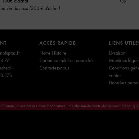
100€ d’achat*
CB
on vin du mois (300 € d'achat)
ENT
ACCÈS RAPIDE
LIENS UTILE
oluptas.fr
Notre Histoire
Livraison
78 76
Carton complet ou panaché
Mentions légal
dredi :
Contactez-nous
Conditions gén
30-17h
ventes
Données perso
r la santé, à consommer avec modération. Interdiction de vente de boissons alcooliqu