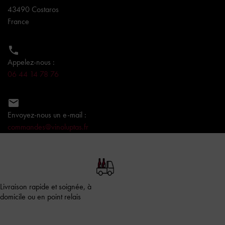
43490 Costaros
France

Appelez-nous :
06 44 14 78 76

Envoyez-nous un e-mail :
commandes@vinoluptas.fr
Livraison rapide et soignée, à
domicile ou en point relais