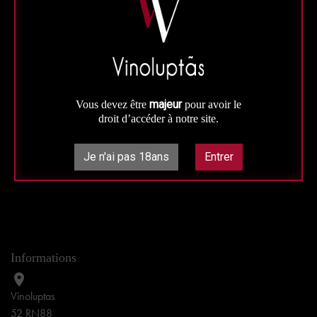
J’autorise Vinoluptas à me contacter de façon personnalisée.
Vos données personnelles seront uniquement exploitées par
majeur
Vous devez être
pour avoir le
Vroum ma poule et ne seront pas communiquées à des tiers.
droit d’accéder à notre site.
Je n'ai pas 18ans
Entrer
Informations

Vinoluptas
52 RN88