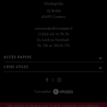
52 RN88
43490 Costaros
commandes@vinoluptas.fr
(+33)6 44 14 78 76
Du Lundi au Vendredi :
9h-12h et 13h30-17h
ACCÈS RAPIDE
LIENS UTILES
Conception
L’abus d’alcool est dangereux pour la santé, à consommer avec modération.