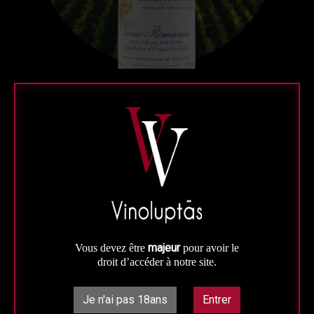
Rouge
Bourgogne
Vosne Romanée Les Chalandins
Bourgogne Rouge Domaine A.F.
Gros
majeur
AOC Vosne-romanée
Vous devez être
pour avoir le
droit d’accéder à notre site.
75 cl - Mis en bouteille au domaine
Un vin de garde de caractère toute en délicatesse.
Je n'ai pas 18ans
Entrer