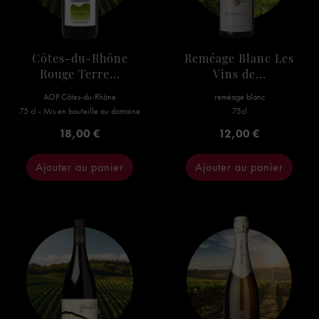
Côtes-du-Rhône
Reméage Blanc Les
Rouge Terre...
Vins de...
AOP Côtes-du-Rhône
reméage blanc
75 cl - Mis en bouteille au domaine
75cl
Prix
Prix
18,00 €
12,00 €
Ajouter au panier
Ajouter au panier