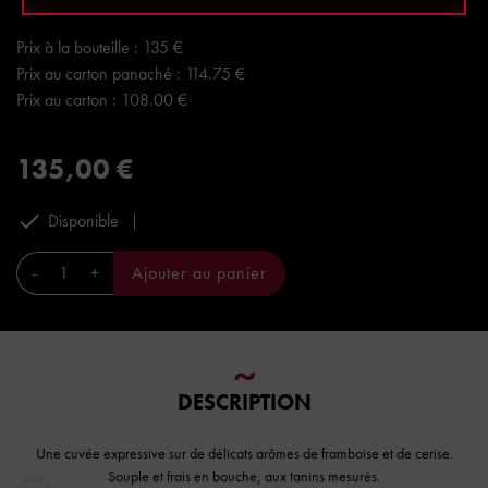
Prix à la bouteille : 135 €
Prix au carton panaché : 114.75 €
Prix au carton : 108.00 €
135,00 €

Disponible
-
+
Ajouter au panier
DESCRIPTION
Une cuvée
expressive
sur de délicats arômes
de framboise et de cerise.
Souple et frais en bouche, aux tanins mesurés.