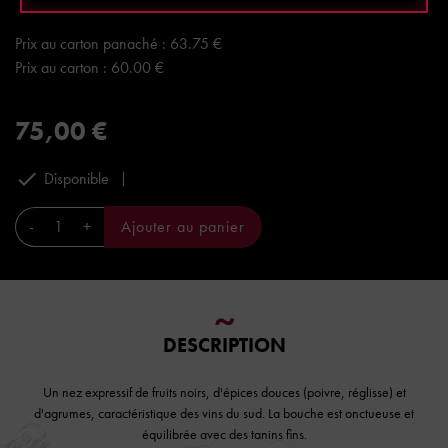
Prix à la bouteille : 75 €
Prix au carton panaché : 63.75 €
Prix au carton : 60.00 €
75,00 €

Disponible
-
+
Ajouter au panier
DESCRIPTION
Un nez expressif de fruits noirs, d'épices douces (poivre, réglisse) et
d'agrumes, caractéristique des vins du sud. La bouche est onctueuse et
équilibrée avec des tanins fins.