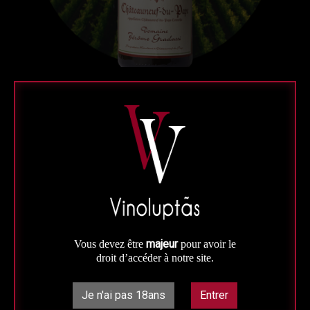
Rouge
Vallée du Rhône
Magnum
Châteauneuf-du-Pape Rouge
Magnum (1,5L) Domaine
Gradassi
majeur
Vous devez être
pour avoir le
AOC Châteauneuf-du-Pape
droit d’accéder à notre site.
150 cl - Mis en bouteille au domaine
Un vin de caractère, juteux et complexe.
Je n'ai pas 18ans
Entrer