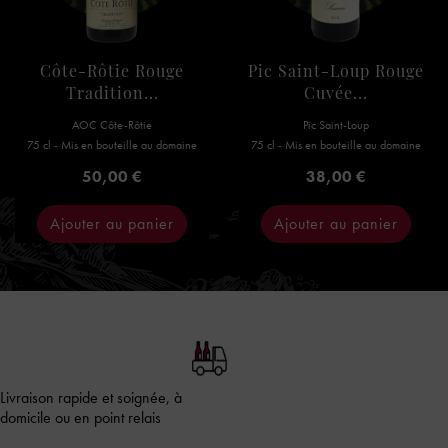
Côte-Rôtie Rouge
Pic Saint-Loup Rouge
Tradition...
Cuvée...
AOC Côte-Rôtie
Pic Saint-Loup
75 cl - Mis en bouteille au domaine
75 cl - Mis en bouteille au domaine
Prix
Prix
50,00 €
38,00 €
Ajouter au panier
Ajouter au panier
Livraison rapide et soignée, à
domicile ou en point relais