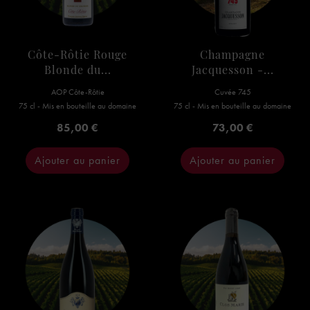
Côte-Rôtie Rouge
Champagne
Blonde du...
Jacquesson -...
AOP Côte-Rôtie
Cuvée 745
75 cl - Mis en bouteille au domaine
75 cl - Mis en bouteille au domaine
Prix
Prix
85,00 €
73,00 €
Ajouter au panier
Ajouter au panier