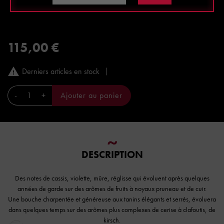
Prix au carton panaché : 97.75 €
Prix au carton : 92.00 €
115,00 €

Derniers articles en stock
-
+
Ajouter au panier
DESCRIPTION
Des notes de cassis, violette, mûre, réglisse qui évoluent après quelques
années de garde sur des arômes de fruits à noyaux pruneau et de cuir.
Une bouche charpentée et généreuse aux tanins élégants et serrés, évoluera
dans quelques temps sur des arômes plus complexes de cerise à clafoutis, de
kirsch.