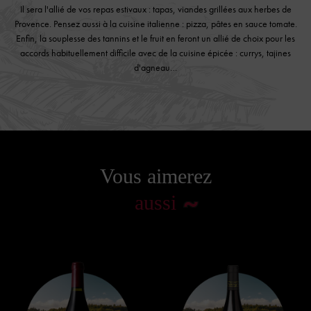
Il sera l'allié de vos repas estivaux : tapas, viandes grillées aux herbes de
Provence. Pensez aussi à la cuisine italienne : pizza, pâtes en sauce tomate.
Enfin, la souplesse des tannins et le fruit en feront un allié de choix pour les
accords habituellement difficile avec de la cuisine épicée : currys, tajines
d'agneau…
Vous aimerez
aussi