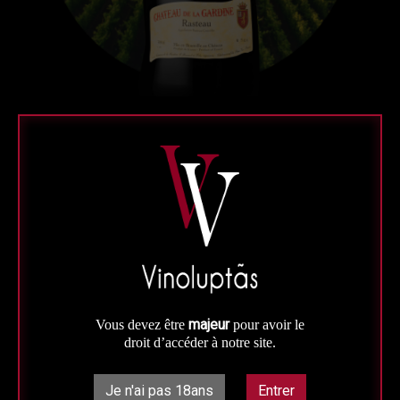
Rouge
Vallée du Rhône
Magnum
Rasteau Rouge Jeroboam (3L)
Château de la Gardine
AOC Rasteau
300 cl - Mis en bouteille au domaine
majeur
Vous devez être
pour avoir le
droit d’accéder à notre site.
C'est un vin très élégant, opulent et riche.
Prix à la bouteille : 115 €
Je n'ai pas 18ans
Entrer