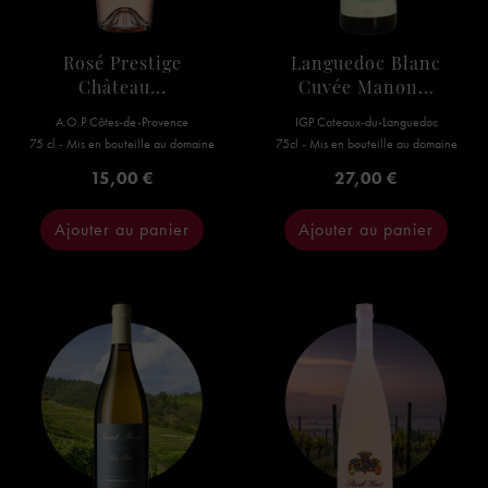
Rosé Prestige
Languedoc Blanc
Château...
Cuvée Manon...
A.O.P Côtes-de-Provence
IGP Coteaux-du-Languedoc
75 cl - Mis en bouteille au domaine
75cl - Mis en bouteille au domaine
Prix
Prix
15,00 €
27,00 €
Ajouter au panier
Ajouter au panier