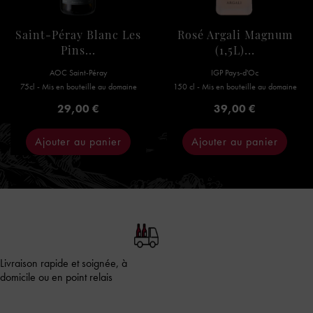
Saint-Péray Blanc Les
Rosé Argali Magnum
Pins...
(1,5L)...
AOC Saint-Péray
IGP Pays-d'Oc
75cl - Mis en bouteille au domaine
150 cl - Mis en bouteille au domaine
Prix
Prix
29,00 €
39,00 €
Ajouter au panier
Ajouter au panier
Livraison rapide et soignée, à
domicile ou en point relais