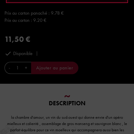
Prix à la bouteille : 11.5 €
Prix au carton panaché : 9.78 €
Prix au carton : 9.20 €
11,50 €

Disponible
-
+
Ajouter au panier
DESCRIPTION
la chambre d'amour, un vin du sud-ouest qui donne envie d'un apéro
mielleux et calienté , assemblage de gros manseng et sauvignon blanc , le
parfait équilibre pour ce vin moelleux qui accompagnera aussi bien les