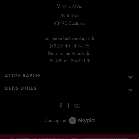
52 RN88
43490 Costaros
commandes@vinoluptas.fr
(+33)6 44 14 78 76
Du Lundi au Vendredi :
9h-12h et 13h30-17h
ACCÈS RAPIDE
LIENS UTILES
Conception
L’abus d’alcool est dangereux pour la santé, à consommer avec modération.