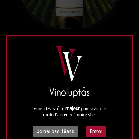
Blanc
Gascogne
Villa Chambre d'Amour -Vin
Blanc Moelleux- Domaine Lionel
Osmin
majeur
Vous devez être
pour avoir le
chambre d'amour
droit d’accéder à notre site.
75 cl
Je n'ai pas 18ans
Entrer
la chambre d'amour Vin moelleux du Sud-Ouest