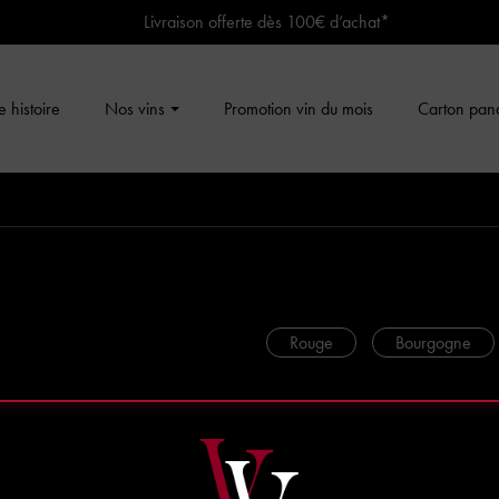
Livraison offerte dès 100€ d’achat*
 histoire
Nos vins
Promotion vin du mois
Carton pan
Rouge
Bourgogne
Moulins à Vent 
moulin a vent
75 cl