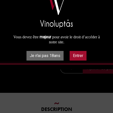
Une appellation a découvrir ou re
Prix à la bouteille : 11.5 €
Prix au carton panaché : 9.78 €
Prix au carton : 9.20 €
majeur
Vous devez être
pour avoir le droit d’accéder à
11,50 €
notre site.

Je n'ai pas 18ans
Entrer
Disponible
-
+
Ajouter au pan
DESCRIPTION