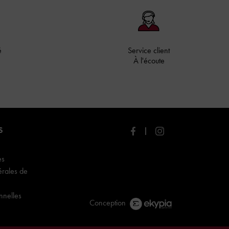
é
Service client
À l'écoute
S
es
érales de
nnelles
Conception