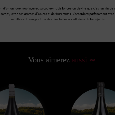
ent d’un antique moulin,avec sa couleur rubis foncée on devine que c’est un vin de 
temps, avec ces arômes d’épices et de fruits murs il s’accordera parfaitement avec 
volailles et fromages .Une des plus belles appellations du beaujolais
Vous aimerez
aussi