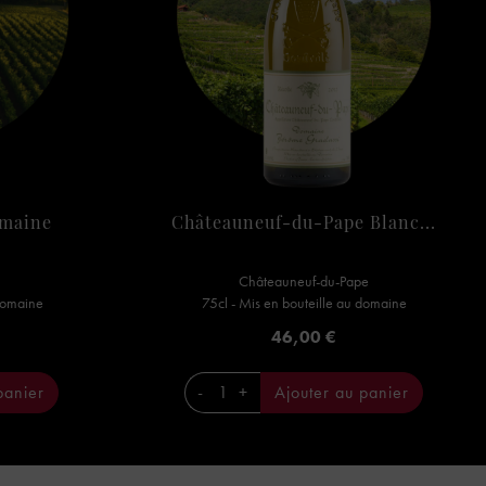
omaine
Châteauneuf-du-Pape Blanc...
Châteauneuf-du-Pape
 domaine
75cl - Mis en bouteille au domaine
Prix
46,00 €
panier
-
+
Ajouter au panier