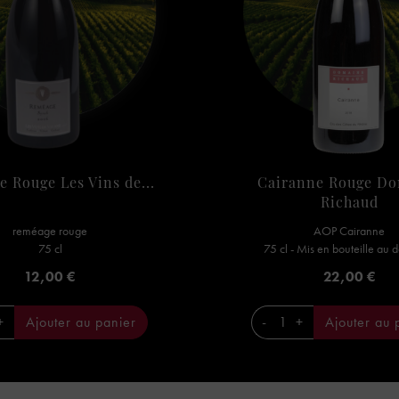
 Rouge Les Vins de...
Cairanne Rouge D
Richaud
reméage rouge
AOP Cairanne
75 cl
75 cl - Mis en bouteille au
Prix
Prix
12,00 €
22,00 €
+
Ajouter au panier
-
+
Ajouter au 