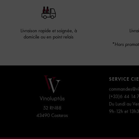
Livraison rapide et soignée, à
Livra
domicile ou en point relais
*Hors promoti
SERVICE CI
commandes@vin
(+33)6 44 14 
Du Lundi au Ven
52 RN88
9h-12h et 13h
43490 Costaros