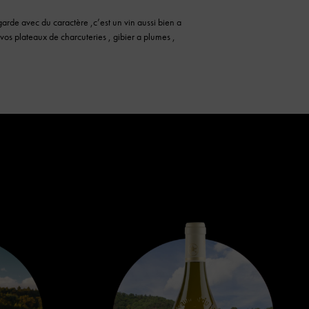
garde avec du caractère ,c’est un vin aussi bien a
vos plateaux de charcuteries , gibier a plumes ,