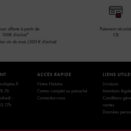
ison offerte à partir de
Paiement sécuris
100€ d’achat*
CB
on vin du mois (300 € d'achat)
ENT
ACCÈS RAPIDE
LIENS UTILE
oluptas.fr
Notre Histoire
Livraison
78 76
Carton complet ou panaché
Mentions légal
dredi :
Contactez-nous
Conditions gén
30-17h
ventes
Données perso