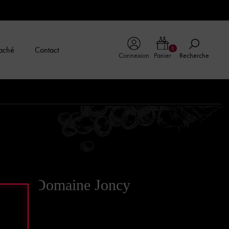
aché
Contact
0
Connexion
Panier
Recherche
Rouge Domaine Joncy