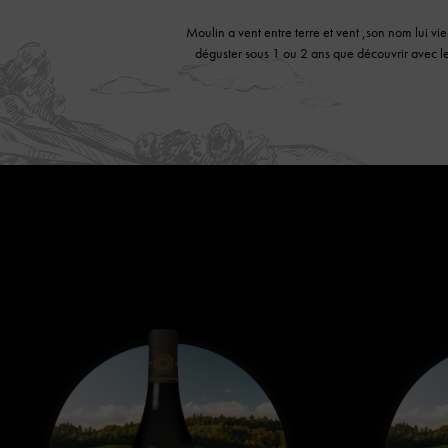
Moulin a vent entre terre et vent ,son nom lui vi
déguster sous 1 ou 2 ans que découvrir avec le 