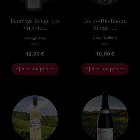
Reméage Rouge Les
Côtes-Du-Rhône
Vins de...
Rouge ....
reméage rouge
Côtes-Du-Rhône
75 cl
75 cl
Prix
Prix
12,00 €
10,00 €
Ajouter au panier
Ajouter au panier