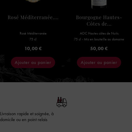
Rosé Méditerranée....
Bourgogne Hautes-
Côtes de...
Rosé Méditerranée
AOC Hautes côtes de Nuits
75 cl
75 cl - Mis en bouteille au domaine
Prix
Prix
10,00 €
50,00 €
Ajouter au panier
Ajouter au panier
Livraison rapide et soignée, à
domicile ou en point relais