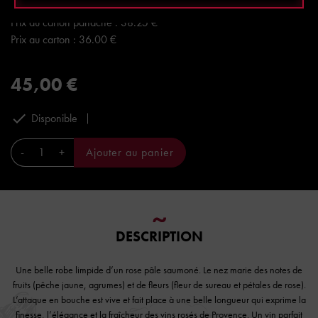
Prix à la bouteille : 45 €
Prix au carton panaché : 38.25 €
Prix au carton : 36.00 €
45,00 €

Disponible
-
+
Ajouter au panier
DESCRIPTION
Une belle robe limpide d’un rose pâle saumoné. Le nez marie des notes de
fruits (pêche jaune, agrumes) et de fleurs (fleur de sureau et pétales de rose).
L’attaque en bouche est vive et fait place à une belle longueur qui exprime la
finesse, l’élégance et la fraîcheur des vins rosés de Provence. Un vin parfait