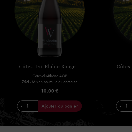
Côtes-Du-Rhône Rouge...
Côtes-
Côtes-du-Rhône AOP
75cl - Mis en bouteille au domaine
Prix
10,00 €
-
+
Ajouter au panier
-