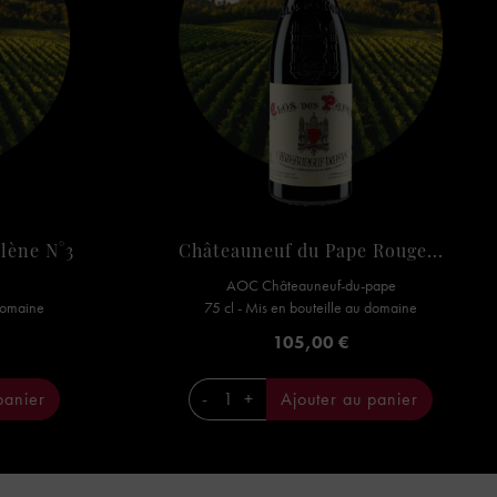
lène N°3
Châteauneuf du Pape Rouge...
AOC Châteauneuf-du-pape
 domaine
75 cl - Mis en bouteille au domaine
Prix
105,00 €
panier
-
+
Ajouter au panier