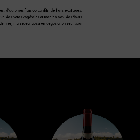
, d’agrumes frais ou confits, de fruits exotiques,
eur, des notes végétales et mentholées, des fleurs
 de mer, mais idéal aussi en dégustation seul pour