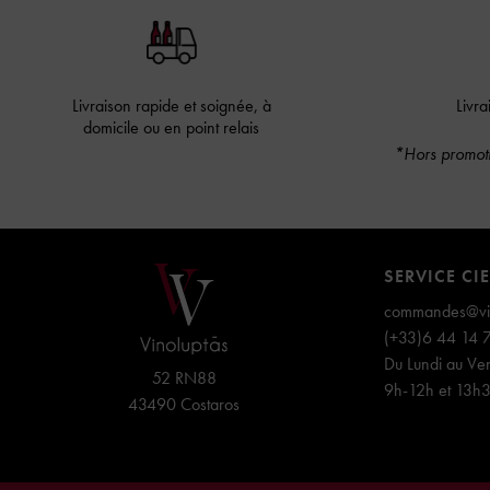
Livraison rapide et soignée, à
Livra
domicile ou en point relais
*Hors promoti
SERVICE CI
commandes@vin
(+33)6 44 14 
Du Lundi au Ven
52 RN88
9h-12h et 13h
43490 Costaros