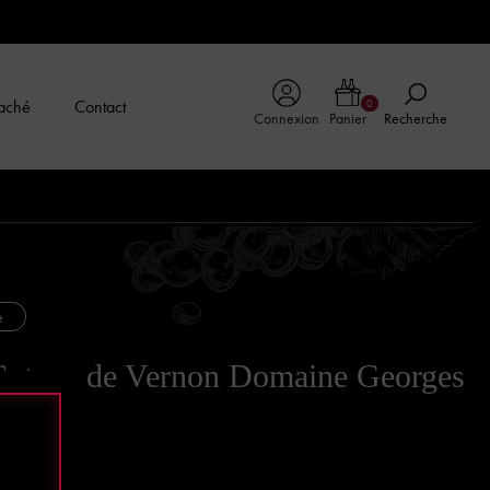
aché
Contact
0
Connexion
Panier
Recherche
e
Coteau de Vernon Domaine Georges
e