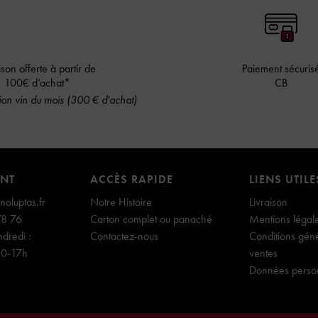
ison offerte à partir de
Paiement sécuris
100€ d’achat*
CB
on vin du mois (300 € d'achat)
ENT
ACCÈS RAPIDE
LIENS UTILE
oluptas.fr
Notre Histoire
Livraison
78 76
Carton complet ou panaché
Mentions légal
dredi :
Contactez-nous
Conditions gén
30-17h
ventes
Données perso