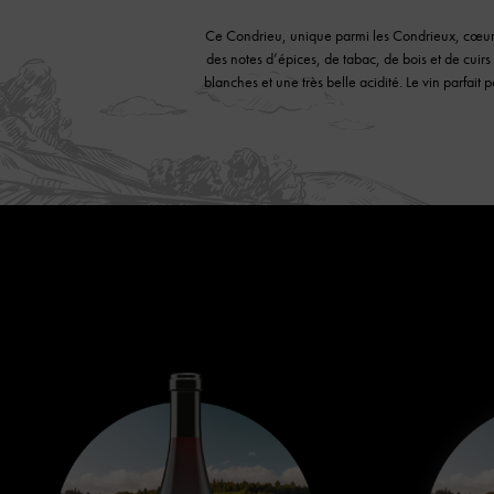
Ce Condrieu, unique parmi les Condrieux, cœur de 
des notes d’épices, de tabac, de bois et de cuirs
blanches et une très belle acidité. Le vin parfai