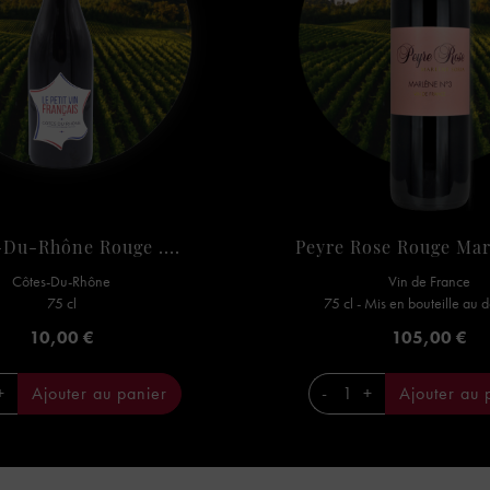
Du-Rhône Rouge ....
Peyre Rose Rouge Mar
Côtes-Du-Rhône
Vin de France
75 cl
75 cl - Mis en bouteille au
Prix
Prix
10,00 €
105,00 €
+
Ajouter au panier
-
+
Ajouter au 