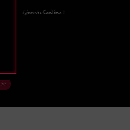
le plus prestigieux des Condrieux !
€
ier