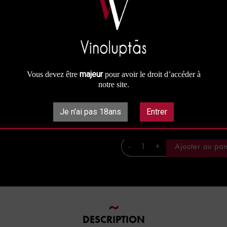
Une micro-cuvée d'exception pour 
Prix à la bouteille : 140 €
Prix au carton panaché : 119.00 
Prix au carton : 112.00 €
majeur
Vous devez être
pour avoir le droit d’accéder à
notre site.
140,00 €
Je n'ai pas 18ans
Entrer

Disponible
-
+
Ajouter au pan
DESCRIPTION