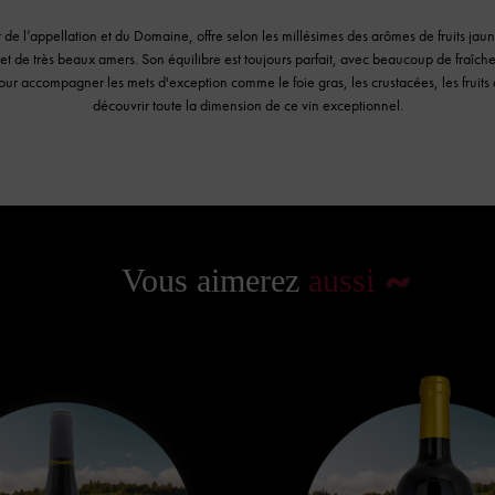
l’appellation et du Domaine, offre selon les millésimes des arômes de fruits jaunes
 et de très beaux amers. Son équilibre est toujours parfait, avec beaucoup de fraîch
t pour accompagner les mets d'exception comme le foie gras, les crustacées, les fruits
découvrir toute la dimension de ce vin exceptionnel.
Vous aimerez
aussi