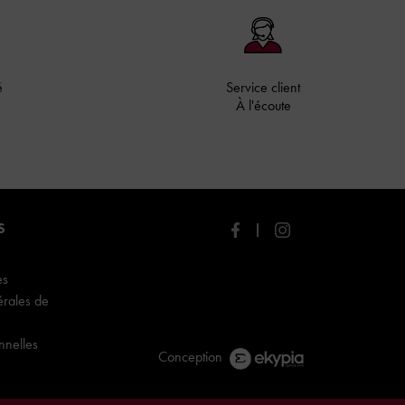
é
Service client
À l'écoute
S
es
érales de
nnelles
Conception