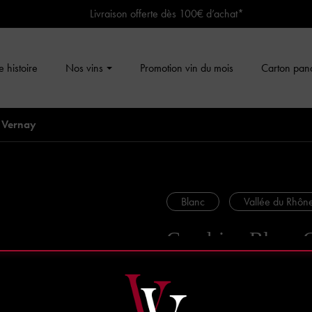
Livraison offerte dès 100€ d’achat*
 histoire
Nos vins
Promotion vin du mois
Carton pan
 Vernay
Blanc
Vallée du Rhôn
Condrieu Blanc 
Vernay
AOC Condrieu
75cl - Mis en bouteille au domain