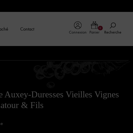
aché
Contact
0
Connexion
Panier
Recherche
 Auxey-Duresses Vieilles Vignes
atour & Fils
ne