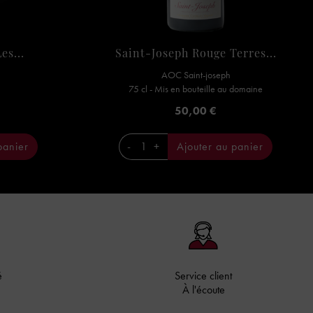
es...
Saint-Joseph Rouge Terres...
AOC Saint-joseph
75 cl - Mis en bouteille au domaine
Prix
50,00 €
panier
-
+
Ajouter au panier
é
Service client
À l'écoute