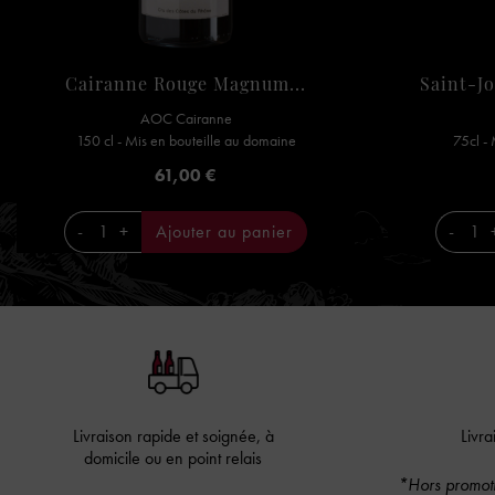
Cairanne Rouge Magnum...
Saint-J
AOC Cairanne
150 cl - Mis en bouteille au domaine
75cl -
Prix
61,00 €
-
+
Ajouter au panier
-
Livraison rapide et soignée, à
Livra
domicile ou en point relais
*Hors promoti