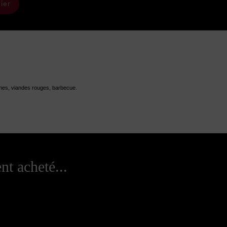
ier
hes, viandes rouges, barbecue.
nt acheté...