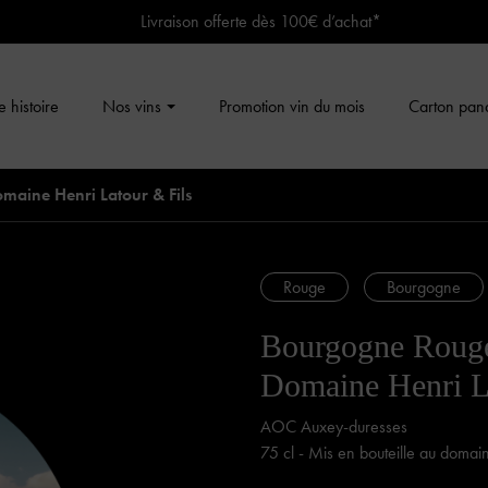
Livraison offerte dès 100€ d’achat*
 histoire
Nos vins
Promotion vin du mois
Carton pan
maine Henri Latour & Fils
Rouge
Bourgogne
Bourgogne Rouge
Domaine Henri L
AOC Auxey-duresses
75 cl - Mis en bouteille au domai