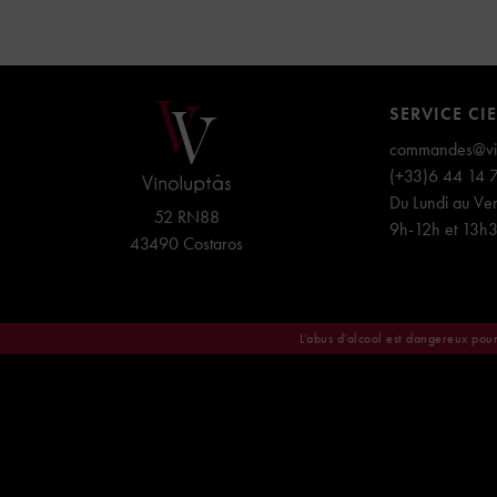
SERVICE CI
commandes@vin
(+33)6 44 14 
Du Lundi au Ven
52 RN88
9h-12h et 13h
43490 Costaros
L’abus d’alcool est dangereux pou