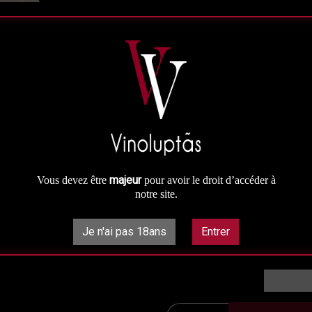
Un vin charmeur à la fois puissant 
Prix à la bouteille : 25 €
Prix au carton panaché : 21.25 €
Prix au carton : 20.00 €
25,00 €
majeur
Vous devez être
pour avoir le droit d’accéder à
notre site.
Rupture de

stock
Je n'ai pas 18ans
Entrer