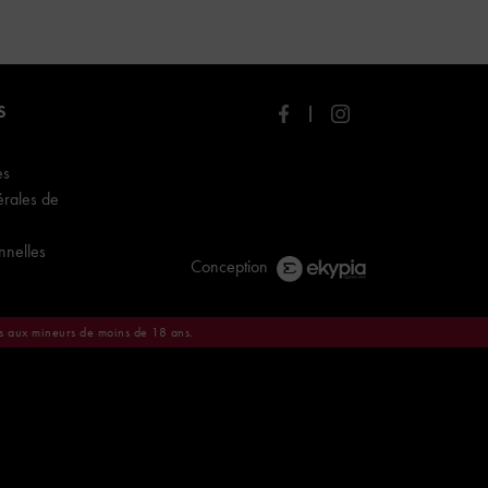
S
es
érales de
nnelles
Conception
es aux mineurs de moins de 18 ans.