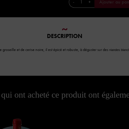
-
+
Ajouter au pan
DESCRIPTION
roseille et de cerise noire, il est épicé et robuste, à déguster sur des v
iandes blanc
 qui ont acheté ce produit ont égaleme