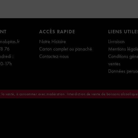
ENT
ACCÈS RAPIDE
LIENS UTILE
oluptas.fr
Notre Histoire
Livraison
78 76
Carton complet ou panaché
Mentions légal
dredi :
Contactez-nous
Conditions gén
30-17h
ventes
Données perso
r la santé, à consommer avec modération. Interdiction de vente de boissons alcooliqu