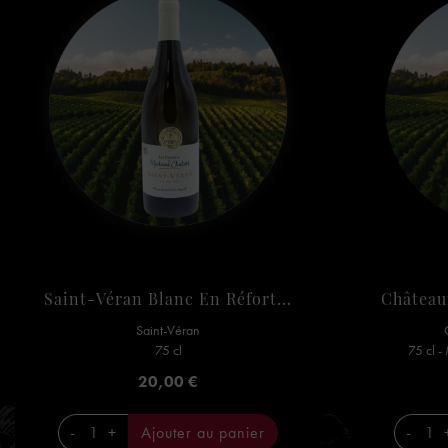
Saint-Véran Blanc En Réfort...
Château
Saint-Véran
75 cl
75 cl -
Prix
20,00 €
-
+
Ajouter au panier
-