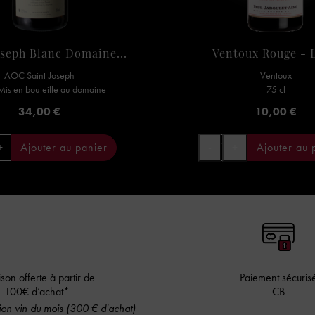
oseph Blanc Domaine...
Ventoux Rouge - L
AOC Saint-Joseph
Ventoux
 Mis en bouteille au domaine
75 cl
Prix
Prix
34,00 €
10,00 €
+
Ajouter au panier
-
+
Ajouter au 
ison offerte à partir de
Paiement sécuris
100€ d’achat*
CB
on vin du mois (300 € d'achat)