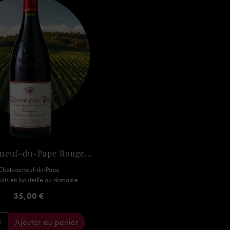
neuf-du-Pape Rouge...
Châteauneuf-du-Pape
 Mis en bouteille au domaine
Prix
35,00 €
+
Ajouter au panier