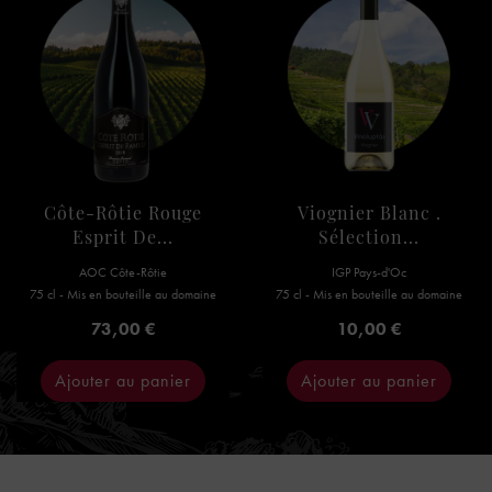
Côte-Rôtie Rouge
Viognier Blanc .
Esprit De...
Sélection...
AOC Côte-Rôtie
IGP Pays-d'Oc
75 cl - Mis en bouteille au domaine
75 cl - Mis en bouteille au domaine
Prix
Prix
73,00 €
10,00 €
Ajouter au panier
Ajouter au panier