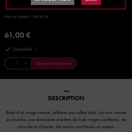
Prix à la bouteille : 61 €
Prix au carton panaché : 51.85 €
Prix au carton : 48.80 €
61,00 €

Disponible
-
+
Ajouter au panier
DESCRIPTION
Robe d’un rouge intense, brillante aux reflets rubis. Au nez comme
en bouche, une dominante d’arôme de fruits rouges confiturés, de
chocolat et d’épices. Les tanins sont fondus et soyeux.