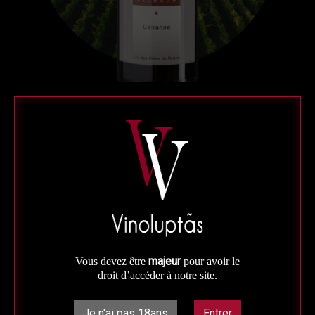
Rouge
Vallée du Rhône
Magnum
Cairanne Rouge Magnum (1,5L)
Domaine Richaud
AOC Cairanne
150 cl - Mis en bouteille au domaine
majeur
Vous devez être
pour avoir le
Emblématique du Domaine, cette cuvée est sans doute la plus
droit d’accéder à notre site.
reconnue pour allier finesse et structure.
Je n'ai pas 18ans
Entrer