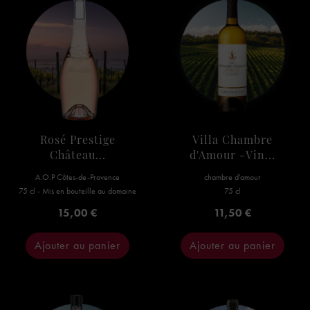
Rosé Prestige
Villa Chambre
Château...
d'Amour -Vin...
A.O.P Côtes-de-Provence
chambre d'amour
75 cl - Mis en bouteille au domaine
75 cl
Prix
Prix
15,00 €
11,50 €
Ajouter au panier
Ajouter au panier