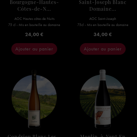
Bourgogne-Hautes-
Saint-Joseph Blanc
Côtes-de-N...
Domaine...
AOC Hautes côtes de Nuits
AOC Saint-Joseph
75 cl - Mis en bouteille au domaine
75cl - Mis en bouteille au domaine
Prix
Prix
24,00 €
34,00 €
Ajouter au panier
Ajouter au panier