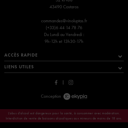
43490 Costaros
commandes@vinoluptas.fr
(+33)6 44 14 78 76
Du Lundi au Vendredi :
9h-12h et 13h30-17h
ACCÈS RAPIDE
LIENS UTILES
Conception
L’abus d’alcool est dangereux pour la santé, à consommer avec modération.
Interdiction de vente de boissons alcooliques aux mineurs de moins de 18 ans.