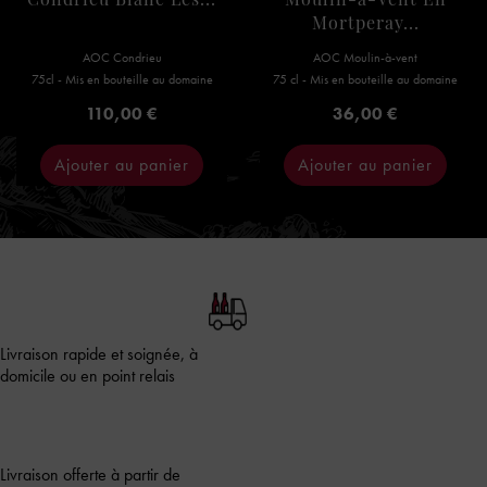
Condrieu Blanc Les...
Moulin-à-Vent En
Mortperay...
AOC Condrieu
AOC Moulin-à-vent
75cl - Mis en bouteille au domaine
75 cl - Mis en bouteille au domaine
Prix
Prix
110,00 €
36,00 €
Ajouter au panier
Ajouter au panier
Livraison rapide et soignée, à
domicile ou en point relais
Livraison offerte à partir de