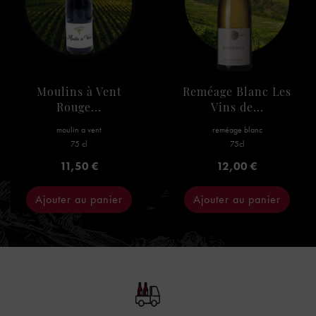
Moulins à Vent
Reméage Blanc Les
Rouge...
Vins de...
moulin a vent
reméage blanc
75 cl
75cl
Prix
Prix
11,50 €
12,00 €
Ajouter au panier
Ajouter au panier