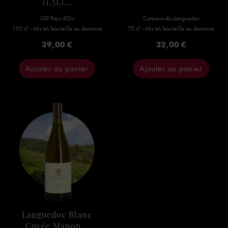
(1,5L)...
IGP Pays d'Oc
Coteaux-du-Languedoc
150 cl - Mis en bouteille au domaine
75 cl - Mis en bouteille au domaine
Prix
Prix
39,00 €
32,00 €
Ajouter au panier
Ajouter au panier
Languedoc Blanc
Cuvée Manon...