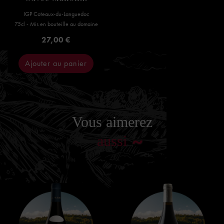
IGP Coteaux-du-Languedoc
75cl - Mis en bouteille au domaine
Prix
27,00 €
Ajouter au panier
Vous aimerez
aussi