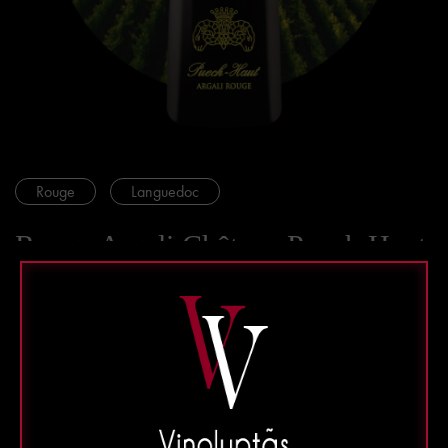
Rouge
Languedoc
Rouge Argali Château Puech Haut
IGP Hérault
75 cl - Mis en bouteille au domaine
Un vin rouge puissant et fruité, doté d’une jolie fraîcheur
Prix à la bouteille : 15 €
Prix au carton panaché : 12.75 €
Prix au carton : 12.00 €