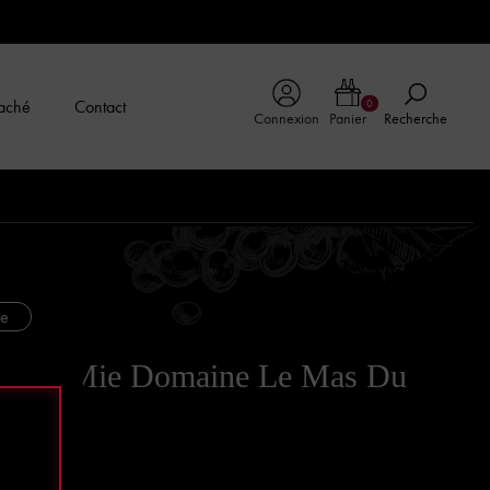
aché
Contact
0
Connexion
Panier
Recherche
ne
ge Ma Mie Domaine Le Mas Du
ne