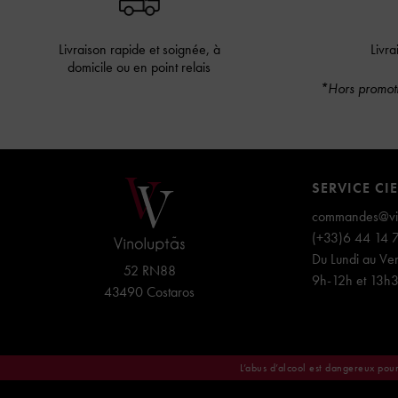
Livraison rapide et soignée, à
Livra
domicile ou en point relais
*Hors promoti
SERVICE CI
commandes@vin
(+33)6 44 14 
Du Lundi au Ven
52 RN88
9h-12h et 13h
43490 Costaros
L’abus d’alcool est dangereux pou