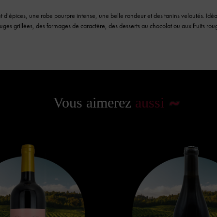
et d'épices, une robe pourpre intense, une belle rondeur et des tanins veloutés. I
uges grillées, des formages de caractère, des desserts au chocolat ou aux fruits rou
Vous aimerez
aussi