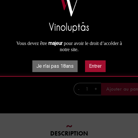
Un Côte-Rôtie profond et puissant
Prix à la bouteille : 44 €
Prix au carton panaché : 37.40 €
Prix au carton : 35.20 €
majeur
Vous devez être
pour avoir le droit d’accéder à
notre site.
44,00 €
Je n'ai pas 18ans
Entrer

Disponible
-
+
Ajouter au pan
DESCRIPTION