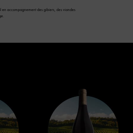
déal en accompagnement des gibiers, des viandes
ge.