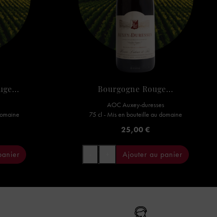
ge...
Bourgogne Rouge...
AOC Auxey-duresses
 domaine
75 cl - Mis en bouteille au domaine
Prix
25,00 €
panier
-
+
Ajouter au panier