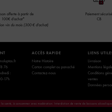
ison offerte à partir de
Paiement sécuris
100€ d’achat*
CB
on vin du mois (300 € d'achat)
ENT
ACCÈS RAPIDE
LIENS UTILE
oluptas.fr
Notre Histoire
Livraison
78 76
Carton complet ou panaché
Mentions légal
dredi :
Contactez-nous
Conditions gén
30-17h
ventes
Données perso
r la santé, à consommer avec modération. Interdiction de vente de boissons alcooliqu