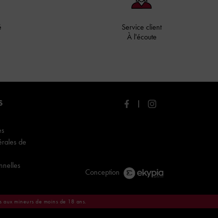
é
Service client
À l'écoute
S
es
érales de
nnelles
Conception
es aux mineurs de moins de 18 ans.