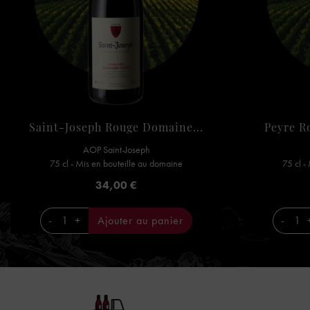
Saint-Joseph Rouge Domaine...
Peyre R
AOP Saint-Joseph
75 cl - Mis en bouteille au domaine
75 cl -
Prix
34,00 €
-
+
Ajouter au panier
-