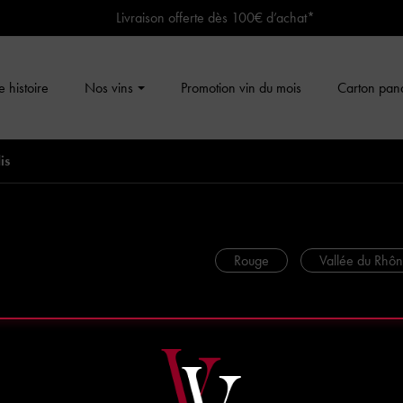
Livraison offerte dès 100€ d’achat*
 histoire
Nos vins
Promotion vin du mois
Carton pan
is
Rouge
Vallée du Rhô
Côte-Rôtie Rou
Paradis
AOC Côte-Rôtie
75 cl - Mis en bouteille au domai