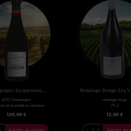
agne Jacquesson...
Reméage Rouge Les Vi
AOC Champagne
reméage rouge
 Mis en bouteille au domaine
75 cl
Prix
Prix
130,00 €
12,00 €
+
Ajouter au panier
-
+
Ajouter au 