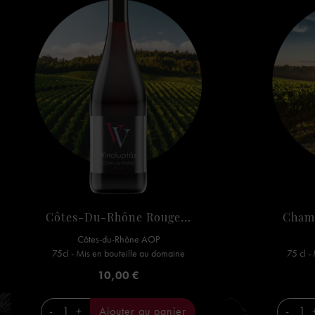
Côtes-Du-Rhône Rouge...
Champ
Côtes-du-Rhône AOP
75cl - Mis en bouteille au domaine
75 cl -
Prix
10,00 €
-
+
Ajouter au panier
-