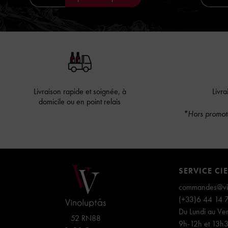
Livraison rapide et soignée, à
Livra
domicile ou en point relais
*Hors promoti
SERVICE CI
commandes@vin
(+33)6 44 14 
Du Lundi au Ven
52 RN88
9h-12h et 13h