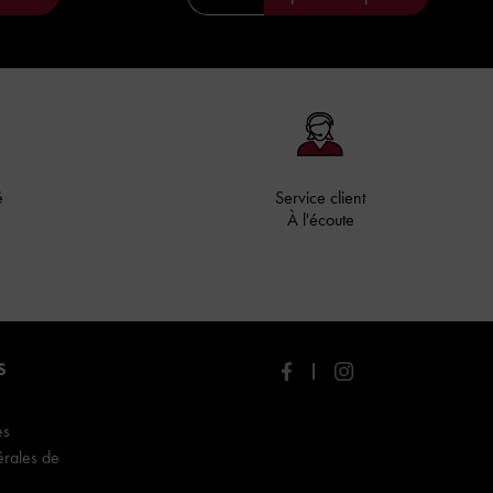
é
Service client
À l'écoute
S
es
érales de