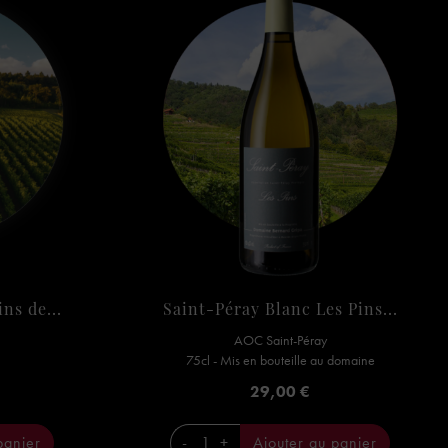
ns de...
Saint-Péray Blanc Les Pins...
AOC Saint-Péray
75cl - Mis en bouteille au domaine
Prix
29,00 €
panier
-
+
Ajouter au panier