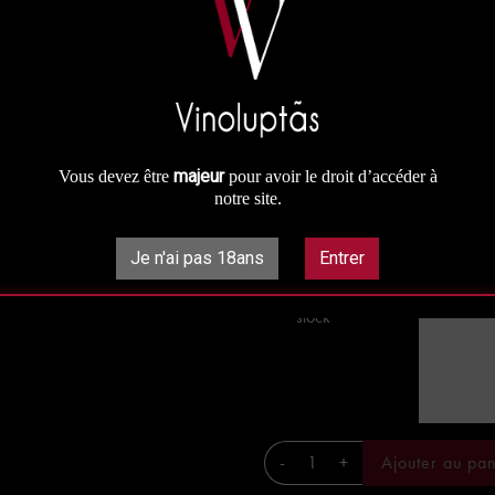
Prix à la bouteille : 105 €
Prix au carton panaché : 89.25 €
Prix au carton : 84.00 €
105,00 €
majeur
Vous devez être
pour avoir le droit d’accéder à
notre site.
Je n'ai pas 18ans
Entrer
Rupture de

stock
-
+
Ajouter au pan