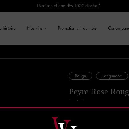
Livraison offerte dès 100€ d’achat*
 histoire
Nos vins
Promotion vin du mois
Carton pan
Rouge
Languedoc
Peyre Rose Roug
Vin de France
75 cl - Mis en bouteille au domai
Une merveille d'intensité et de co