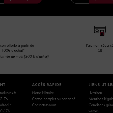
ison offerte à partir de
Paiement sécuris
100€ d’achat*
CB
on vin du mois (300 € d'achat)
ENT
ACCÈS RAPIDE
LIENS UTILE
oluptas.fr
Notre Histoire
Livraison
78 76
Carton complet ou panaché
Mentions légal
dredi :
Contactez-nous
Conditions gén
30-17h
ventes