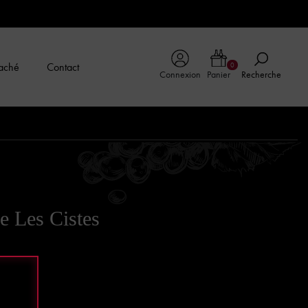
aché
Contact
0
Connexion
Panier
Recherche
e Les Cistes
ne
mplexité