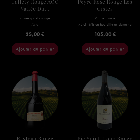
Gallety Rouge AOC
Peyre Rose Rouge Les
Vallée Du...
Cistes
cuvée gallety rouge
Vin de France
75 cl
75 cl - Mis en bouteille au domaine
Prix
Prix
25,00 €
105,00 €
Ajouter au panier
Ajouter au panier
Rasteau Rouge
Pic Saint-Loup Rouge