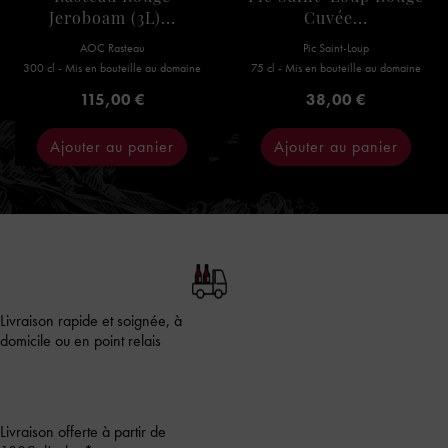
Jeroboam (3L)...
Cuvée...
AOC Rasteau
Pic Saint-Loup
300 cl - Mis en bouteille au domaine
75 cl - Mis en bouteille au domaine
Prix
Prix
115,00 €
38,00 €
Ajouter au panier
Ajouter au panier
Livraison rapide et soignée, à
domicile ou en point relais
Livraison offerte à partir de