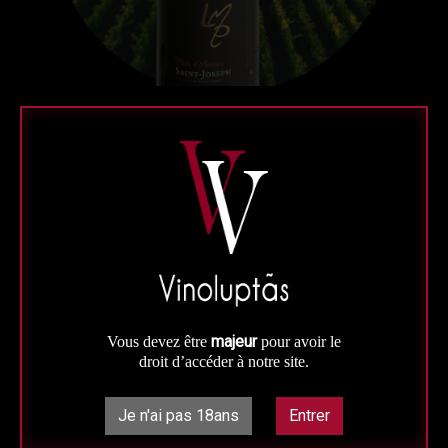
Rouge
Vallée du Rhône
Saint-Joseph Rouge Mots
d'Amour Domaine Le Mas du
Paradis
majeur
Vous devez être
pour avoir le
AOC Saint-joseph
droit d’accéder à notre site.
75 cl - Mis en bouteille au domaine
Je n'ai pas 18ans
Entrer
Un Saint-Joseph élégant et racé !