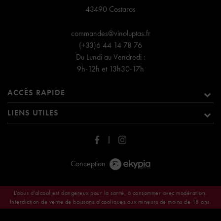
43490 Costaros
commandes@vinoluptas.fr
(+33)6 44 14 78 76
Du Lundi au Vendredi :
9h-12h et 13h30-17h
ACCÈS RAPIDE
LIENS UTILES
Conception
L’abus d’alcool est dangereux pour la santé, à consommer avec modération.
Interdiction de vente de boissons alcooliques aux mineurs de moins de 18 ans.